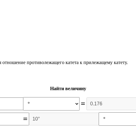
я отношение противолежащего катета к прилежащему катету.
Найти величину
=
=