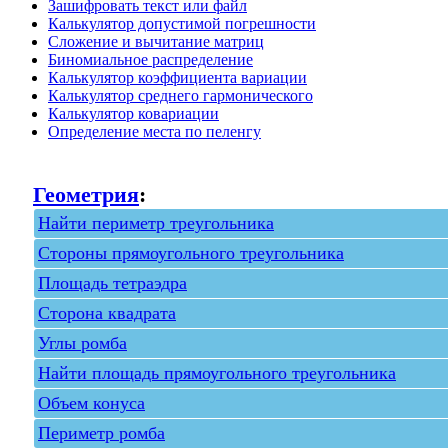
Зашифровать текст или файл
Калькулятор допустимой погрешности
Сложение и вычитание матриц
Биномиальное распределение
Калькулятор коэффициента вариации
Калькулятор среднего гармонического
Калькулятор ковариации
Определение места по пеленгу
Геометрия
:
Найти периметр треугольника
Стороны прямоугольного треугольника
Площадь тетраэдра
Сторона квадрата
Углы ромба
Найти площадь прямоугольного треугольника
Объем конуса
Периметр ромба