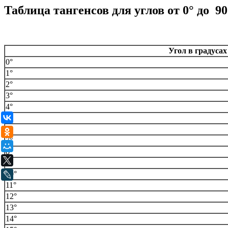
Таблица тангенсов для углов от 0° до 90
Угол в градусах
0°
1°
2°
3°
4°
ВКонтакте
5°
6°
Одноклассники
7°
Мой Мир
8°
X
9°
10°
LiveJournal
11°
12°
13°
14°