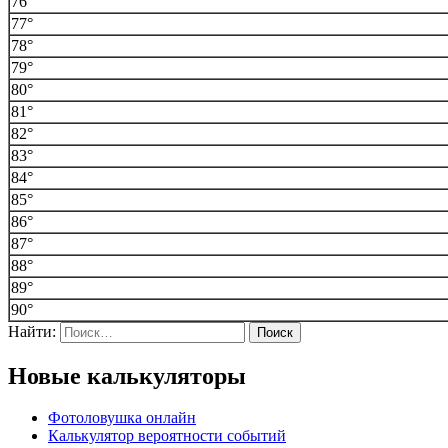
76°
77°
78°
79°
80°
81°
82°
83°
84°
85°
86°
87°
88°
89°
90°
Найти:
Новые калькуляторы
Фотоловушка онлайн
Калькулятор вероятности событий